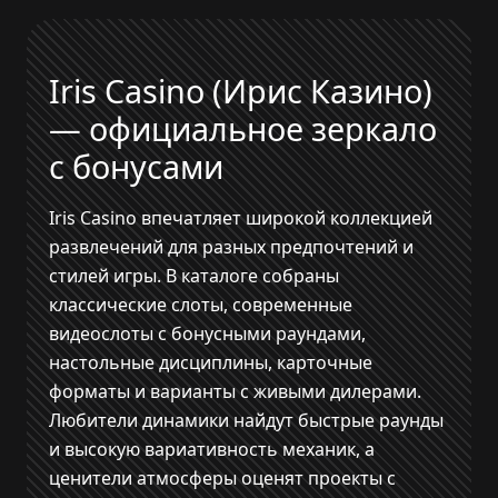
Iris Casino (Ирис Казино)
— официальное зеркало
с бонусами
Iris Casino впечатляет широкой коллекцией
развлечений для разных предпочтений и
стилей игры. В каталоге собраны
классические слоты, современные
видеослоты с бонусными раундами,
настольные дисциплины, карточные
форматы и варианты с живыми дилерами.
Любители динамики найдут быстрые раунды
и высокую вариативность механик, а
ценители атмосферы оценят проекты с