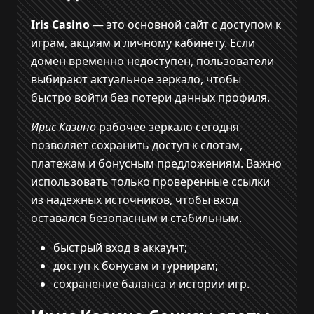
Iris Casino
— это основной сайт с доступом к
играм, акциям и личному кабинету. Если
домен временно недоступен, пользователи
выбирают актуальное зеркало, чтобы
быстро войти без потери данных профиля.
Ирис Казино
рабочее зеркало сегодня
позволяет сохранить доступ к слотам,
платежам и бонусным предложениям. Важно
использовать только проверенные ссылки
из надежных источников, чтобы вход
оставался безопасным и стабильным.
быстрый вход в аккаунт;
доступ к бонусам и турнирам;
сохранение баланса и истории игр.